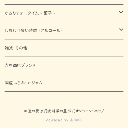
漬物
■ お醤油・酢・ぽん酢
黒豆茶
ゆるりテォータイム - 菓子 -
■ ドレッシング・ソース・その他
抹茶
■ 和菓子
しあわせ酔い時間 -アルコール-
その他
■ 洋菓子
ビール
雑貨・その他
■ 黒豆菓子
日本酒
寺を商店ブランド
ワイン
国産はちみつ・ジャム
赤ワイン
リキュール
© 道の駅 京丹波 味夢の里 公式オンラインショップ
白ワイン
焼酎
Powered by