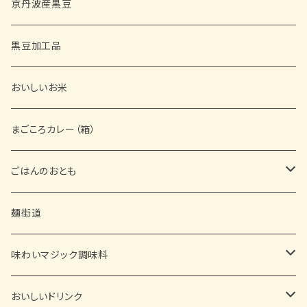
京丹波産黒豆
黒豆加工品
おいしいお米
まごころカレー（箱）
ごはんのおとも
缶詰
麺街道
佃煮
味わいマジック調味料
ふりかけ
■ お塩・胡椒・スパイス
おいしいドリンク