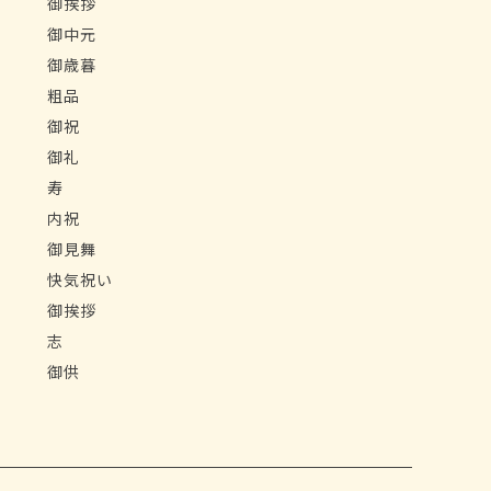
御挨拶
御中元
御歳暮
粗品
御祝
御礼
寿
内祝
御見舞
快気祝い
御挨拶
志
御供