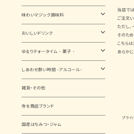
当店では
佃煮
味わいマジック調味料
ご注文い
ただし、
ふりかけ
■ お塩・胡椒・スパイス
おいしいドリンク
そのため
こちらは
漬物
■ お醤油・酢・ぽん酢
黒豆茶
ゆるりテォータイム - 菓子 -
あらかじ
■ ドレッシング・ソース・その他
抹茶
■ 和菓子
しあわせ酔い時間 -アルコール-
その他
■ 洋菓子
ビール
雑貨・その他
■ 黒豆菓子
日本酒
寺を商店ブランド
プライ
ワイン
国産はちみつ・ジャム