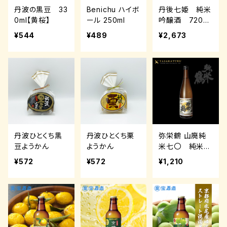
丹波の黒豆 33
Benichu ハイボ
丹後七姫 純米
0ml【黄桜】
ール 250ml
吟醸酒 720ml
【与謝娘酒造】
¥544
¥489
¥2,673
丹波ひとくち黒
丹波ひとくち栗
弥栄鶴 山廃純
豆ようかん
ようかん
米七〇 純米
720ml【竹野酒
¥572
¥572
¥1,210
造】