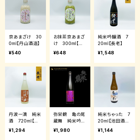
京あまざけ 30
お抹茶京あまざ
純米吟醸酒 7
0ml【丹山酒造】
け 300ml【丹
20ml【長老】
山酒造】
¥540
¥648
¥1,548
丹波一滴 純米
弥栄鶴 亀の尾
純米ちゃった 7
酒 720ml【長
蔵舞 純米吟
20ml【池田酒
老】
醸 720ml【竹
造】
¥1,294
¥1,980
¥1,144
野酒造】