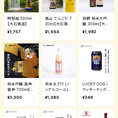
明智越 500ml
美山 てんごり 7
翁鶴 純米大吟
【大石酒造】
20ml【大石酒
醸 300ml【大石
造】
酒造】
¥1,757
¥1,664
¥1,982
純米吟醸 風神
京あまざけ [ノ
LUCKY DOG（
雷神 720ml【丹
ンアルコール]
ラッキードッグ ）
山酒造】
【丹山酒造】
350ml【黄桜】
¥3,300
¥1,080
¥349