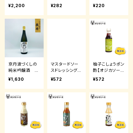
ml 紫芋焼酎
0ml
¥2,200
¥282
¥220
京丹波づくしの
マスタードソー
柚子こしょうポン
純米吟醸酒 7
スドレッシング
酢【オジカソー
20ml【長老】
【オジカソース】
ス】
¥1,630
¥572
¥572