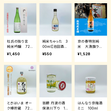
杜氏の独り言
純米ちゃった 3
京の春特別純
純米吟醸 720
00ml【池田酒
米 大漁旗ラベ
ml【熊野酒造】
造】
ル 720ml【向
¥1,450
¥550
¥1,528
井酒造】
ときはいま オー
翁鶴 丹波の酒
はんなり京梅酒
ク樽貯蔵 720
保津川下り 18
ミニ 100ml