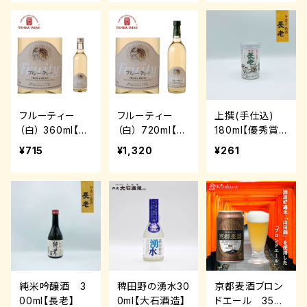
フルーティー
フルーティー
上撰(手仕込)
（白） 360ml【丹
（白） 720ml【丹
180ml【優秀賞
波ワイン】
波ワイン】
受賞酒】【長老】
¥715
¥1,320
¥261
純米吟醸酒 3
稗田野の湧水30
京都麦酒ブロン
00ml【長老】
0ml【大石酒造】
ドエール 350