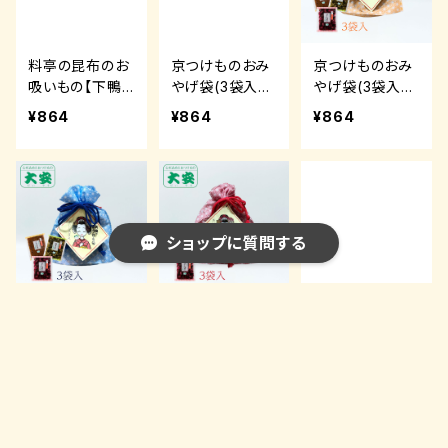
料亭の昆布のお
京つけものおみ
京つけものおみ
吸いもの【下鴨
やげ袋(3袋入
やげ袋(3袋入オ
茶寮】
緑)【大安】
レンジ)【大安】
¥864
¥864
¥864
ショップに質問する
京つけものおみ
京つけものおみ
古都の煌 720
やげ袋(3袋入
やげ袋(3袋入
ml 紫芋焼酎
青)【大安】
赤)【大安】
¥864
¥864
¥2,750
キーワードから探す