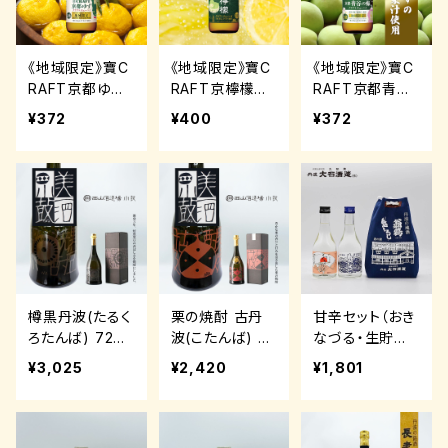
《地域限定》寶C
《地域限定》寶C
《地域限定》寶C
RAFT京都ゆず
RAFT京檸檬ク
RAFT京都青谷
クラフトチューハ
ラフトチューハ
の梅クラフトチュ
¥372
¥400
¥372
イ 330ml【宝
イ 330ml【宝
ーハイ 330ml
酒造】
酒造】
【宝酒造】
樽黒丹波(たるく
栗の焼酎 古丹
甘辛セット（おき
ろたんば) 720
波(こたんば) 72
なづる・生貯鬼
ml【西山酒造場】
0ml【西山酒造
ころし）各300ml
¥3,025
¥2,420
¥1,801
場】
【大石酒造】