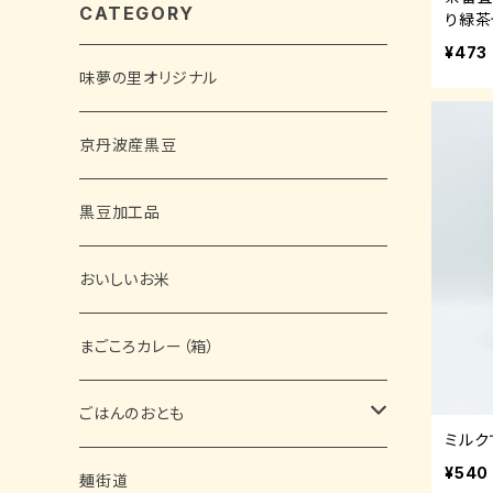
CATEGORY
り緑茶
¥473
味夢の里オリジナル
京丹波産黒豆
黒豆加工品
おいしいお米
まごころカレー（箱）
ごはんのおとも
ミルク
¥540
缶詰
麺街道