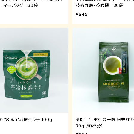
ティーバッグ 30袋
技術九段・茶師撰 30袋
¥645
でつくる宇治抹茶ラテ 100g
茶師 辻重行の一煎 粉末緑
30g（50杯分）