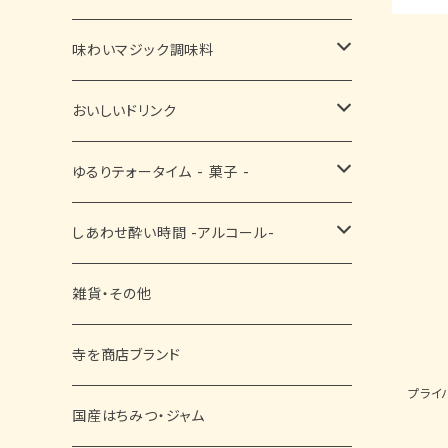
佃煮
味わいマジック調味料
ふりかけ
■ お塩・胡椒・スパイス
おいしいドリンク
漬物
■ お醤油・酢・ぽん酢
黒豆茶
ゆるりテォータイム - 菓子 -
■ ドレッシング・ソース・その他
抹茶
■ 和菓子
しあわせ酔い時間 -アルコール-
その他
■ 洋菓子
ビール
雑貨・その他
■ 黒豆菓子
日本酒
寺を商店ブランド
プライ
ワイン
国産はちみつ・ジャム