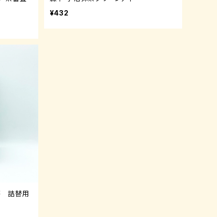
¥432
茶 詰替用