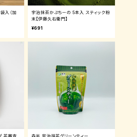
g袋入（加
宇治抹茶かぷちーの 5本入 スティック粉
末【伊藤久右衛門】
¥691
グ 茶審査
森半 宇治抹茶グリーンティー