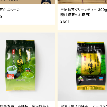
茶かぷちーの
宇治抹茶グリーンティー 300
糖）【伊藤久右衛門】
20
¥691
査技術九段 茶師撰 宇治抹茶入
宇治玉露入り緑茶 ティーバッ