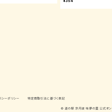
¥354
バシーポリシー
特定商取引法に基づく表記
© 道の駅 京丹波 味夢の里 公式オ