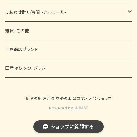
■ ドレッシング・ソース・その他
抹茶
■ 和菓子
しあわせ酔い時間 -アルコール-
その他
■ 洋菓子
ビール
雑貨・その他
■ 黒豆菓子
日本酒
寺を商店ブランド
ワイン
国産はちみつ・ジャム
赤ワイン
リキュール
© 道の駅 京丹波 味夢の里 公式オンラインショップ
白ワイン
焼酎
Powered by
スパークリングワイン
その他
ショップに質問する