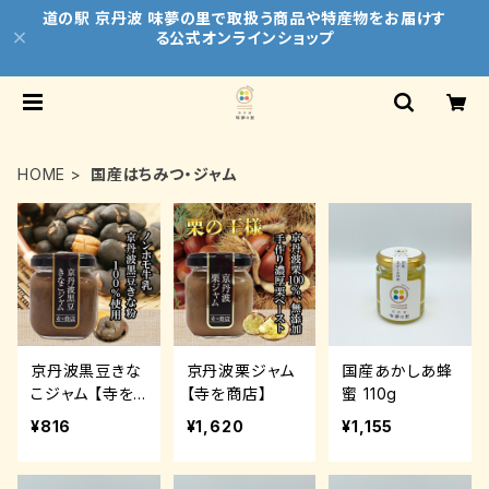
道の駅 京丹波 味夢の里で取扱う商品や特産物をお届けす
る公式オンラインショップ
HOME
国産はちみつ・ジャム
京丹波黒豆きな
京丹波栗ジャム
国産あかしあ蜂
こジャム 【寺を
【寺を商店】
蜜 110g
商店】
¥816
¥1,620
¥1,155