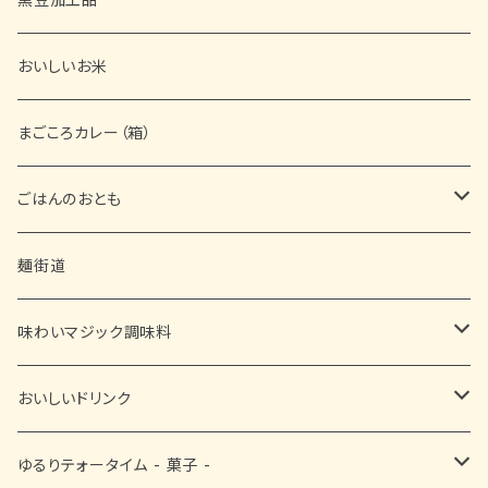
おいしいお米
まごころカレー（箱）
ごはんのおとも
缶詰
麺街道
佃煮
味わいマジック調味料
ふりかけ
■ お塩・胡椒・スパイス
おいしいドリンク
漬物
■ お醤油・酢・ぽん酢
黒豆茶
ゆるりテォータイム - 菓子 -