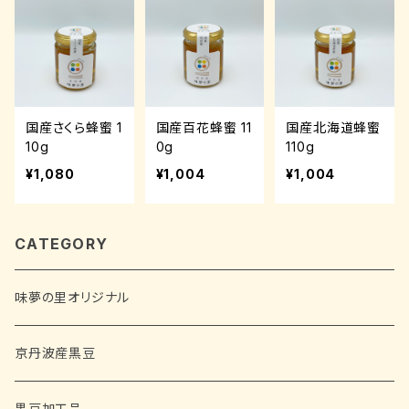
国産さくら蜂蜜 1
国産百花蜂蜜 11
国産北海道蜂蜜
10g
0g
110g
¥1,080
¥1,004
¥1,004
CATEGORY
味夢の里オリジナル
京丹波産黒豆
黒豆加工品