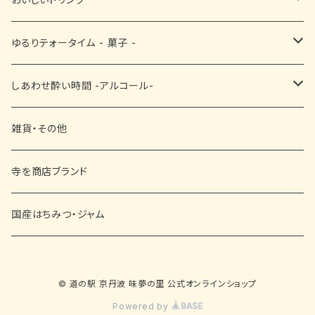
漬物
■ お醤油・酢・ぽん酢
黒豆茶
ゆるりテォータイム - 菓子 -
■ ドレッシング・ソース・その他
抹茶
■ 和菓子
しあわせ酔い時間 -アルコール-
その他
■ 洋菓子
ビール
雑貨・その他
■ 黒豆菓子
日本酒
寺を商店ブランド
ワイン
国産はちみつ・ジャム
赤ワイン
リキュール
© 道の駅 京丹波 味夢の里 公式オンラインショップ
白ワイン
焼酎
Powered by