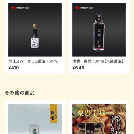
再仕込み さしみ醤油 150ml
燻製 薫紫 100ml【末廣醤油】
【末廣醤油】
¥410
¥648
その他の商品