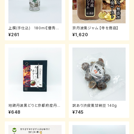
上撰(手仕込) 180ml【優秀賞
京丹波栗ジャム 【寺を商店】
受賞酒】【長老】
¥261
¥1,620
地鶏丹波黒どりと京都府産丹波
訳あり渋皮栗甘納豆 140g
黒大豆のキーマカレー
¥648
¥745