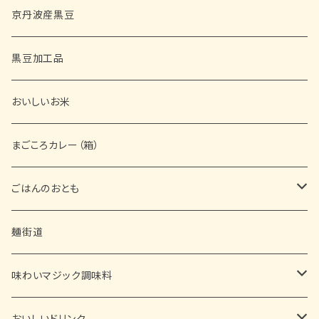
京丹波産黒豆
黒豆加工品
おいしいお米
まごころカレー（箱）
ごはんのおとも
缶詰
麺街道
佃煮
味わいマジック調味料
ふりかけ
■ お塩・胡椒・スパイス
おいしいドリンク