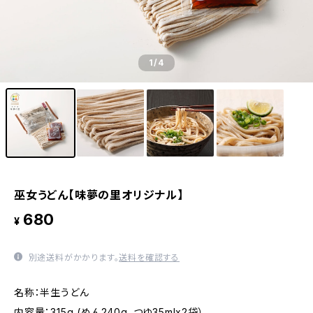
1
/4
巫女うどん【味夢の里オリジナル】
680
¥
別途送料がかかります。
送料を確認する
名称：半生うどん
内容量：315g (めん240g、つゆ35mlx2袋）