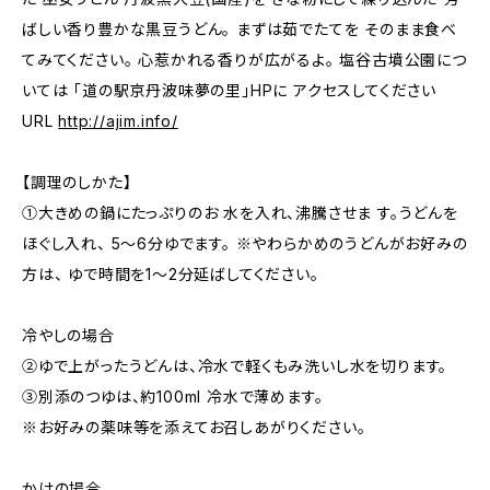
ばしい香り豊かな黒豆うどん。 まずは茹でたてを そのまま食べ
てみてください。 心惹かれる香りが広がるよ。 塩谷古墳公園につ
いては 「道の駅京丹波味夢の里」HPに アクセスしてください
URL
http://ajim.info/
【調理のしかた】
①大きめの鍋にたっぷりのお 水を入れ、沸騰させま す。うどんを
ほぐし入れ、 5〜6分ゆでます。 ※やわらかめのうどんがお好みの
方は、 ゆで時間を1〜2分延ばしてください。
冷やしの場合
②ゆで上がったうどんは、冷水で軽くもみ洗いし水を切ります。
③別添のつゆは、約100ml 冷水で薄めます。
※お好みの薬味等を添えてお召しあがりください。
かけの場合