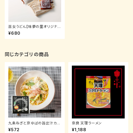
巫女うどん【味夢の里オリジナ
ル】
¥680
同じカテゴリの商品
九条ねぎと京ゆばの旨出汁カレ
奈良 天理ラーメン
ーうどん
¥572
¥1,188