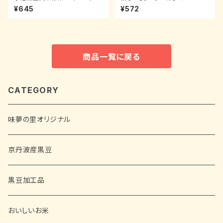
茶審査技術九段・茶師撰 30袋
ス】
¥645
¥572
商品一覧に戻る
CATEGORY
味夢の里オリジナル
京丹波産黒豆
黒豆加工品
おいしいお米