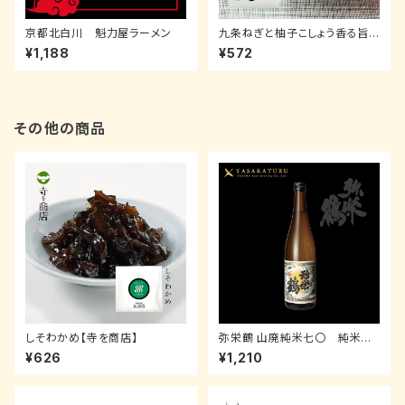
京都北白川 魁力屋ラーメン
九条ねぎと柚子こしょう香る旨
出汁らーめん
¥1,188
¥572
その他の商品
しそわかめ【寺を商店】
弥栄鶴 山廃純米七〇 純米
720ml【竹野酒造】
¥626
¥1,210