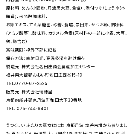
原材料：めん(小麦粉、丹波黑大豆、食塩）、添付つゆ/しょうゆ(本
醸造)、米発酵調味料、
お節エキス、てん菜糖蜜、砂糖、食塩、宗田節、かつお節、調味料
(アミノ酸等)、酸味料、カラメル色素(原材料の一部に小麦、大豆、
鶏、豚含む）
賞味期限：枠外下部に記載
保存方法：直射日光、高温多湿を避け保存
製造元：株式会社名田庄商会農産加工センター
福井県大飯郡おおい町名田庄西谷15-19
TEL.0770-67-2525
販売元：株式会社瑞穂屋
京都府船井郡京丹波町和田大下33番地
TEL. 075-744-6401
うつくしい ふたりの巫女はにわ 京都丹波 塩谷古墳から参りまし
た 巫女うどん 丹波黒大豆(国産)を きな粉にして練り込んだ 芳