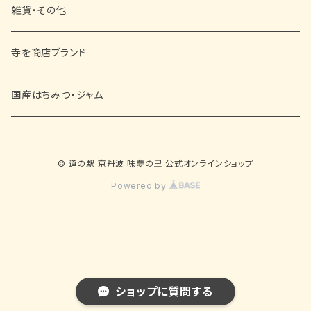
その他
■ 洋菓子
ビール
雑貨・その他
■ 黒豆菓子
日本酒
寺を商店ブランド
ワイン
国産はちみつ・ジャム
赤ワイン
リキュール
© 道の駅 京丹波 味夢の里 公式オンラインショップ
白ワイン
焼酎
Powered by
スパークリングワイン
その他
その他のワイン
ショップに質問する