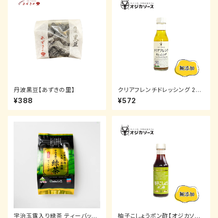
丹波黒豆【あずきの里】
クリアフレンチドレッシング 200
ml【オジカソース】
¥388
¥572
宇治玉露入り緑茶 ティーバッグ
柚子こしょうポン酢【オジカソー