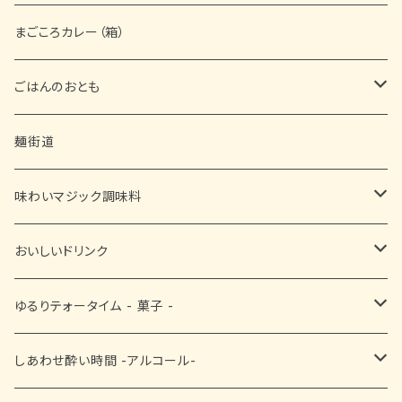
まごころカレー（箱）
ごはんのおとも
缶詰
麺街道
佃煮
味わいマジック調味料
ふりかけ
■ お塩・胡椒・スパイス
おいしいドリンク
漬物
■ お醤油・酢・ぽん酢
黒豆茶
ゆるりテォータイム - 菓子 -
■ ドレッシング・ソース・その他
抹茶
■ 和菓子
しあわせ酔い時間 -アルコール-