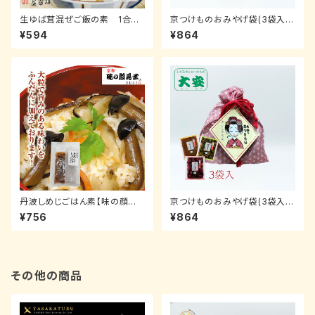
生ゆば茸混ぜご飯の素 1合用
京つけものおみやげ袋(3袋入
【味の顔見世】
青)【大安】
¥594
¥864
丹波しめじごはん素【味の顔見
京つけものおみやげ袋(3袋入
世】
赤)【大安】
¥756
¥864
その他の商品