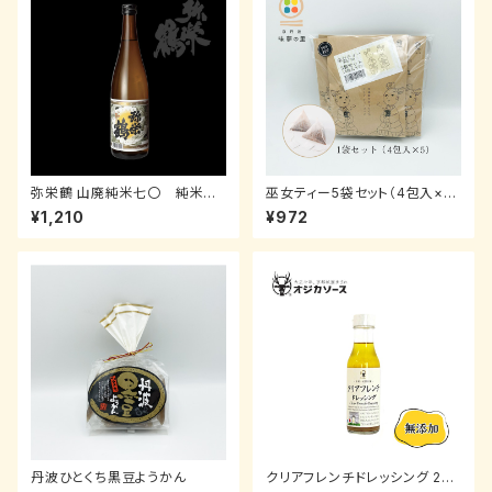
弥栄鶴 山廃純米七〇 純米
巫女ティー5袋セット（4包入×
720ml【竹野酒造】
5）テトラティーバッグ【味夢の里
¥1,210
¥972
オリジナル】
丹波ひとくち黒豆ようかん
クリアフレンチドレッシング 200