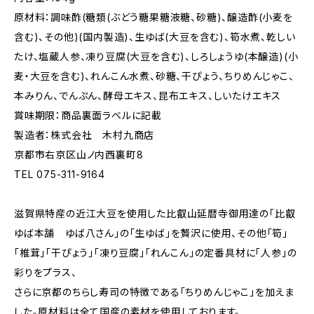
原材料：調味酢(糖類(ぶどう糖果糖液糖、砂糖)、醸造酢(小麦を
含む)、その他)(国内製造)、生ゆば(大豆を含む)、筍水煮、乾しい
たけ、塩蔵人参、凍り豆腐(大豆を含む)、しろしょうゆ(本醸造)(小
麦・大豆を含む)、れんこん水煮、砂糖、干ぴょう、ちりめんじゃこ、
本みりん、でんぷん、酵母エキス、昆布エキス、しいたけエキス
賞味期限：商品裏面ラベルに記載
製造者：株式会社 木村九商店
京都市右京区山ノ内西裏町8
TEL 075-311-9164
滋賀県特産の近江大豆を使用した比叡山延暦寺御用達の「比叡
ゆば本舗 ゆば八さん」の「生ゆば」を贅沢に使用、その他「筍」
「椎茸」「干ぴょう」「凍り豆腐」「れんこん」の定番具材に「人参」の
彩りをプラス、
さらに京都のちらし寿司の特徴である「ちりめんじゃこ」を加えま
した。原材料は全て国産の素材を使用しております。