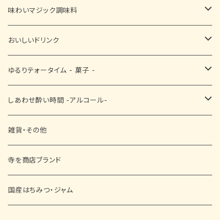
佃煮
味わいマジック調味料
ふりかけ
■ お塩・胡椒・スパイス
おいしいドリンク
漬物
■ お醤油・酢・ぽん酢
黒豆茶
ゆるりテォータイム - 菓子 -
■ ドレッシング・ソース・その他
抹茶
■ 和菓子
しあわせ酔い時間 -アルコール-
その他
■ 洋菓子
ビール
雑貨・その他
■ 黒豆菓子
日本酒
寺を商店ブランド
ワイン
国産はちみつ・ジャム
赤ワイン
リキュール