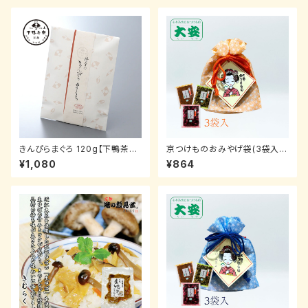
きんぴらまぐろ 120g【下鴨茶
京つけものおみやげ袋(3袋入オ
寮】
レンジ)【大安】
¥1,080
¥864